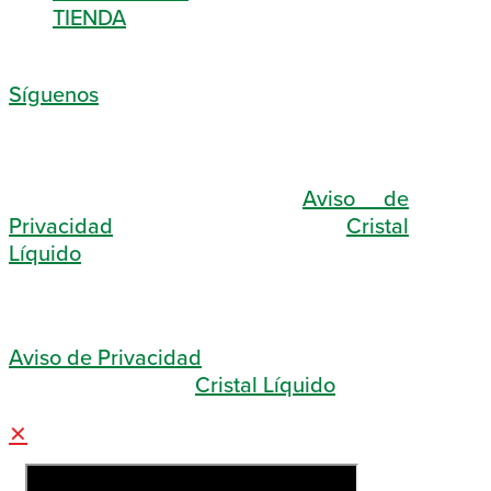
TIENDA
Síguenos
© 2026 Sociedad Bíblica de México |
Derechos Reservados |
Aviso de
Privacidad
| Diseñado con ♥ en
Cristal
Líquido
© 2026 Sociedad Bíblica de México |
Derechos Reservados
Aviso de Privacidad
Diseñado con ♥ en
Cristal Líquido
✕