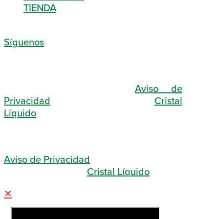
TIENDA
Síguenos
© 2026 Sociedad Bíblica de México |
Derechos Reservados |
Aviso de
Privacidad
| Diseñado con ♥ en
Cristal
Líquido
© 2026 Sociedad Bíblica de México |
Derechos Reservados
Aviso de Privacidad
Diseñado con ♥ en
Cristal Líquido
✕