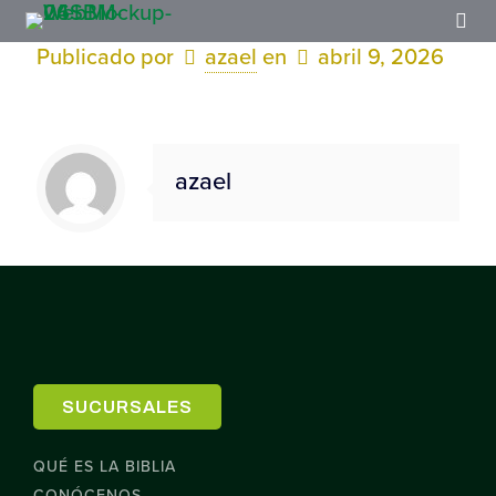
Publicado por
azael
en
abril 9, 2026
azael
SUCURSALES
QUÉ ES LA BIBLIA
CONÓCENOS